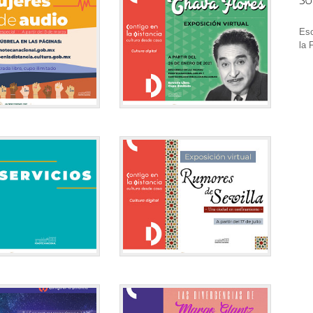
SU
Esc
la 