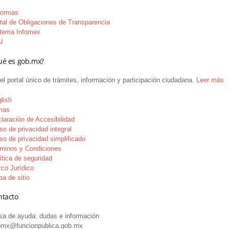
formas
tal de Obligaciones de Transparencia
tema Infomex
I
ué es gob.mx?
el portal único de trámites, información y participación ciudadana.
Leer más
lish
mas
laración de Accesibilidad
so de privacidad integral
so de privacidad simplificado
minos y Condiciones
ítica de seguridad
co Jurídico
a de sitio
ntacto
a de ayuda: dudas e información
bmx@funcionpublica.gob.mx