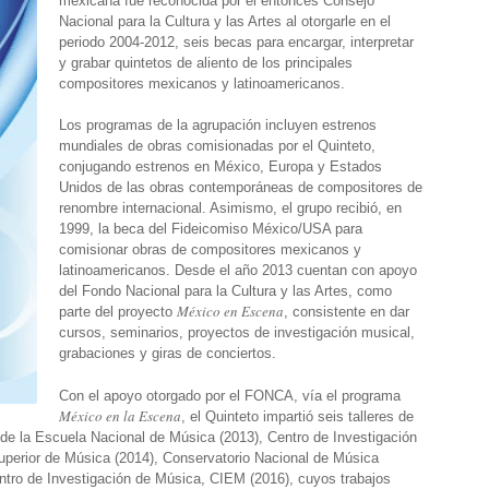
mexicana fue reconocida por el entonces Consejo
Nacional para la Cultura y las Artes al otorgarle en el
periodo 2004-2012, seis becas para encargar, interpretar
y grabar quintetos de aliento de los principales
compositores mexicanos y latinoamericanos.
Los programas de la agrupación incluyen estrenos
mundiales de obras comisionadas por el Quinteto,
conjugando estrenos en México, Europa y Estados
Unidos de las obras contemporáneas de compositores de
renombre internacional. Asimismo, el grupo recibió, en
1999, la beca del Fideicomiso México/USA para
comisionar obras de compositores mexicanos y
latinoamericanos. Desde el año 2013 cuentan con apoyo
del Fondo Nacional para la Cultura y las Artes, como
México en Escena
parte del proyecto
, consistente en dar
cursos, seminarios, proyectos de investigación musical,
grabaciones y giras de conciertos.
Con el apoyo otorgado por el FONCA, vía el programa
México en la Escena
, el Quinteto impartió seis talleres de
de la Escuela Nacional de Música (2013), Centro de Investigación
uperior de Música (2014), Conservatorio Nacional de Música
tro de Investigación de Música, CIEM (2016), cuyos trabajos