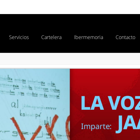
Trámites
Gobierno
Partic
Servicios
Cartelera
Ibermemoria
Contacto